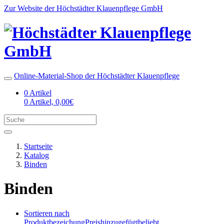
Zur Website der Höchstädter Klauenpflege GmbH
Online-Material-Shop der Höchstädter Klauenpflege
0 Artikel
0 Artikel, 0,00€
Startseite
Katalog
Binden
Binden
Sortieren nach
Produktbezeichung
Preis
hinzugefügt
beliebt