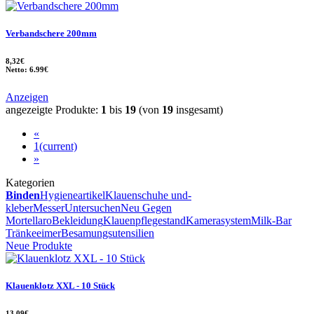
Verbandschere 200mm
8,32€
Netto: 6.99€
Anzeigen
angezeigte Produkte:
1
bis
19
(von
19
insgesamt)
«
1
(current)
»
Kategorien
Binden
Hygieneartikel
Klauenschuhe und-
kleber
Messer
Untersuchen
Neu Gegen
Mortellaro
Bekleidung
Klauenpflegestand
Kamerasystem
Milk-Bar
Tränkeeimer
Besamungsutensilien
Neue Produkte
Klauenklotz XXL - 10 Stück
13,09€