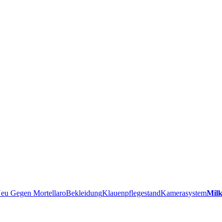
eu Gegen Mortellaro
Bekleidung
Klauenpflegestand
Kamerasystem
Milk