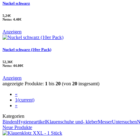
Nuckel schwarz
5,24€
Netto: 4.40€
Anzeigen
Nuckel schwarz (10er Pack)
52,36€
Netto: 44.00€
Anzeigen
angezeigte Produkte:
1
bis
20
(von
20
insgesamt)
«
1
(current)
»
Kategorien
Binden
Hygieneartikel
Klauenschuhe und- kleber
Messer
Untersuchen
N
Neue Produkte