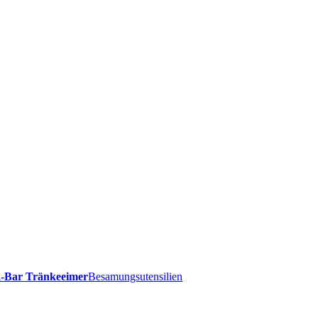
-Bar Tränkeeimer
Besamungsutensilien