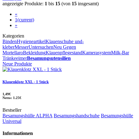
angezeigte Produkte:
1
bis
15
(von
15
insgesamt)
«
1
(current)
»
Kategorien
Binden
Hygieneartikel
Klauenschuhe und-
kleber
Messer
Untersuchen
Neu Gegen
Mortellaro
Bekleidung
Klauenpflegestand
Kamerasystem
Milk-Bar
Tränkeeimer
Besamungsutensilien
Neue Produkte
Klauenklotz XXL - 1 Stück
1,49€
Netto: 1.25€
Bestseller
Besamungshülle ALPHA
Besamungshandschuhe
Besamungshülle
Universal
Informationen