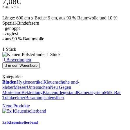
7,08€
Netto: 5.95€
Länge: 600 cm x Breite: 9 cm, aus 90 % Baumwolle und 10 %
Spezial-Bindefasern
- genoppt
- zugfest
- aus 90 % Baumwolle
1 Stück
Bewertungen
in den Warenkorb
Kategorien
Binden
Hygieneartikel
Klauenschuhe und-
kleber
Messer
Untersuchen
Neu Gegen
Mortellaro
Bekleidung
Klauenpflegestand
Kamerasystem
Milk-Bar
Tränkeeimer
Besamungsutensilien
Neue Produkte
5x Klauenisolierband