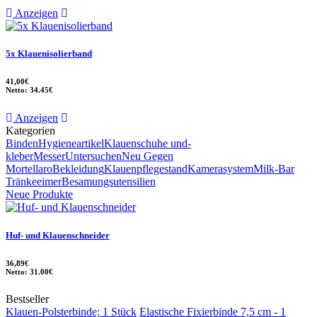
Anzeigen
5x Klauenisolierband
41,00€
Netto: 34.45€
Anzeigen
Kategorien
Binden
Hygieneartikel
Klauenschuhe und-
kleber
Messer
Untersuchen
Neu Gegen
Mortellaro
Bekleidung
Klauenpflegestand
Kamerasystem
Milk-Bar
Tränkeeimer
Besamungsutensilien
Neue Produkte
Huf- und Klauenschneider
36,89€
Netto: 31.00€
Bestseller
Klauen-Polsterbinde; 1 Stück
Elastische Fixierbinde 7,5 cm - 1