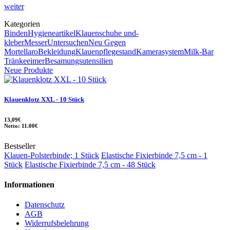
weiter
Kategorien
Binden
Hygieneartikel
Klauenschuhe und-
kleber
Messer
Untersuchen
Neu Gegen
Mortellaro
Bekleidung
Klauenpflegestand
Kamerasystem
Milk-Bar
Tränkeeimer
Besamungsutensilien
Neue Produkte
Klauenklotz XXL - 10 Stück
13,09€
Netto: 11.00€
Bestseller
Klauen-Polsterbinde; 1 Stück
Elastische Fixierbinde 7,5 cm - 1
Stück
Elastische Fixierbinde 7,5 cm - 48 Stück
Informationen
Datenschutz
AGB
Widerrufsbelehrung